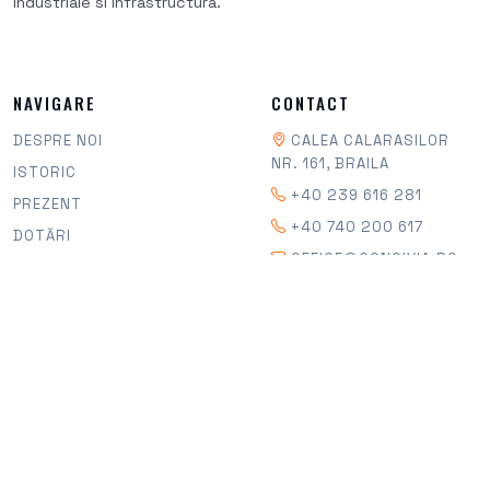
industriale si infrastructura.
NAVIGARE
CONTACT
DESPRE NOI
CALEA CALARASILOR
NR. 161, BRAILA
ISTORIC
+40 239 616 281
PREZENT
+40 740 200 617
DOTĂRI
OFFICE@CONCIVIA.RO
CERTIFICĂRI
ȘTIRI
INFO ACȚIONARI
ANGAJĂRI
CONTACT